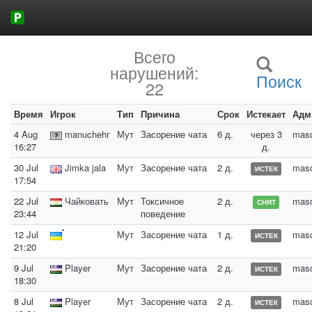
Всего
нарушений:
Поиск
22
Время
Игрок
Тип
Причина
Срок
Истекает
Адм
4 Aug
manuchehr
Мут
Засорение чата
6 д.
через 3
mas
16:27
д.
30 Jul
Jimka jala
Мут
Засорение чата
2 д.
mas
ИСТЕК
17:54
22 Jul
Чайковать
Мут
Токсичное
2 д.
mas
СНЯТ
23:44
поведение
12 Jul
Мут
Засорение чата
1 д.
mas
ИСТЕК
21:20
9 Jul
Player
Мут
Засорение чата
2 д.
mas
ИСТЕК
18:30
8 Jul
Player
Мут
Засорение чата
2 д.
mas
ИСТЕК