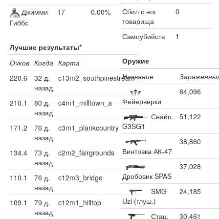
Сбил с ног
0
Джимми
17
0.00%
товарища
Гиббс
Самоубийств
1
Лучшие результаты*
Оружие
Очков
Когда
Карта
Название
Зараженны
220.6
32 д.
c13m2_southpinestream
назад
84,096
Фейерверки
210.1
80 д.
c4m1_milltown_a
назад
Снайп.
51,122
G3SG1
171.2
76 д.
c3m1_plankcountry
назад
38,860
Винтовка АК-47
134.4
73 д.
c2m2_fairgrounds
назад
37,028
Дробовик SPAS
110.1
76 д.
c12m3_bridge
назад
SMG
24,185
Uzi (глуш.)
109.1
79 д.
c12m1_hilltop
назад
Стац.
30,461