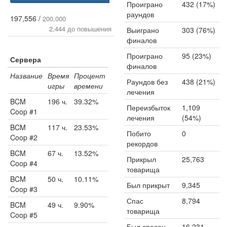
Проиграно
432 (17%)
раундов
197,556 /
200,000
2,444 до повышения
Выиграно
303 (76%)
финалов
Проиграно
95 (23%)
Сервера
финалов
Название
Время
Процент
Раундов без
438 (21%)
игры
времени
лечения
BCM
196 ч.
39.32%
Переизбыток
1,109
Coop #1
лечения
(54%)
BCM
117 ч.
23.53%
Побито
0
Coop #2
рекордов
BCM
67 ч.
13.52%
Прикрыл
25,763
Coop #4
товарища
BCM
50 ч.
10.11%
Был прикрыт
9,345
Coop #3
Спас
8,794
BCM
49 ч.
9.90%
товарища
Coop #5
Был спасен
16,231