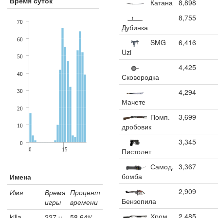
Время суток
Катана
8,898
8,755
70
Дубинка
60
SMG
6,416
Uzi
50
4,425
40
Сковородка
4,294
30
Мачете
20
Помп.
3,699
дробовик
10
3,345
0
0
15
Пистолет
Самод.
3,367
бомба
Имена
2,909
Имя
Время
Процент
Бензопила
игры
времени
Хром.
2,485
killa
227 ч.
58.64%