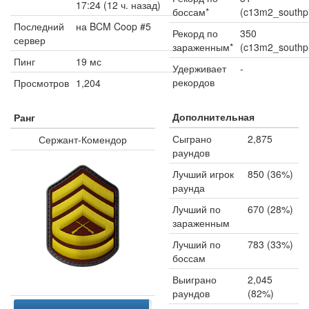
17:24 (12 ч. назад)
боссам*
(c13m2_southp
Последний
на BCM Coop #5
Рекорд по
350
сервер
зараженным*
(c13m2_southp
Пинг
19 мс
Удерживает
-
рекордов
Просмотров
1,204
Дополнительная
Ранг
Сыграно
2,875
Сержант-Комендор
раундов
Лучший игрок
850 (36%)
раунда
Лучший по
670 (28%)
зараженным
Лучший по
783 (33%)
боссам
Выиграно
2,045
раундов
(82%)