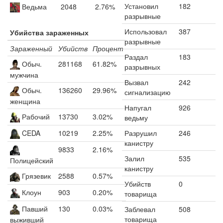
Установил
182
Ведьма
2048
2.76%
разрывные
Использовал
387
Убийства зараженных
разрывные
Зараженный
Убийств
Процент
Раздал
183
Обыч.
281168
61.82%
разрывных
мужчина
Вызвал
242
Обыч.
136260
29.96%
сигнализацию
женщина
Напугал
926
Рабочий
13730
3.02%
ведьму
CEDA
10219
2.25%
Разрушил
246
канистру
9833
2.16%
Залил
535
Полицейский
канистру
Грязевик
2588
0.57%
Убийств
0
Клоун
903
0.20%
товарища
Павший
130
0.03%
Заблевал
508
товарища
выживший