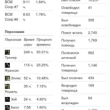
BCM
9:11
1.84%
Coop #7
ч.
Освободил
41
товарища
BCM
8:53
1.78%
Coop #6
ч.
Был
358
освобожден
Персонажи
Помог встать
2,745
Персонаж
Время
Процент
Получил
1,769
игры
времени
помощь
249 ч.
50.01%
Полечился
962
Тренер
аптечкой
115 ч.
23.25%
Полечил
1,146
товарища
Френсис
Был полечен
434
Эллис
52 ч.
10.48%
Возродил
169
35 ч.
7.15%
товарища
Рошель
Был
64
Зой
24 ч.
4.92%
возрожден
Билл
7:58
1.60%