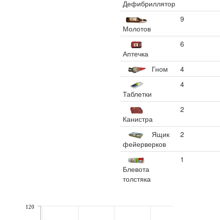
Дефибриллятор
9
Молотов
6
Аптечка
Гном
4
4
Таблетки
2
Канистра
Ящик
2
фейерверков
1
Блевота
толстяка
120