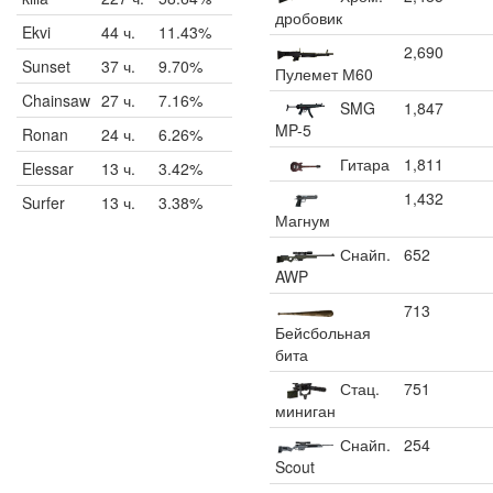
дробовик
Ekvi
44 ч.
11.43%
2,690
Sunset
37 ч.
9.70%
Пулемет М60
Chainsaw
27 ч.
7.16%
SMG
1,847
MP-5
Ronan
24 ч.
6.26%
Гитара
1,811
Elessar
13 ч.
3.42%
1,432
Surfer
13 ч.
3.38%
Магнум
Снайп.
652
AWP
713
Бейсбольная
бита
Стац.
751
миниган
Снайп.
254
Scout