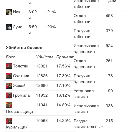
Использовал
1,458
ч.
таблетки
Ник
6:02
1.21%
Отдал
453
ч.
таблетки
Луис
5:59
1.20%
Получил
379
ч.
таблетки
Использовал
924
Убийства боссов
адреналин
Босс
Убийств
Процент
Отдал
261
Толстяк
13021
17.56%
адреналин
Охотник
12826
17.30%
Получил
178
адреналин
Жокей
12680
17.10%
Установил
190
Громила
11952
16.12%
зажигат.
11041
14.89%
Использовал
338
Плевальщица
зажигат.
10563
14.25%
Раздал
215
зажигательные
Курильщик