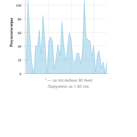
100
80
Результаты игры
60
40
20
0
* — за последние 90 дней
Загружено за 1.93 сек.