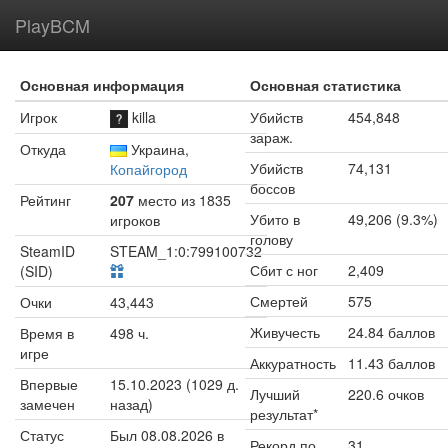
PlayBCM
Основная информация
Основная статистика
Игрок
killa
Убийств
454,848
зараж.
Откуда
Украина,
Убийств
74,131
Копайгород
боссов
Рейтинг
207
место из 1835
Убито в
49,206 (9.3%)
игроков
голову
SteamID
STEAM_1:0:799100732
Сбит с ног
2,409
(SID)
Смертей
575
Очки
43,443
Живучесть
24.84 баллов
Время в
498 ч.
игре
Аккуратность
11.43 баллов
Впервые
15.10.2023 (1029 д.
Лучший
220.6 очков
замечен
назад)
результат*
Статус
Был 08.08.2026 в
Рекорд по
31