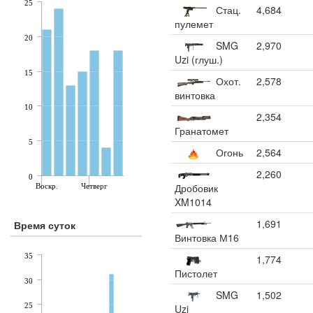
25
Стац.
4,684
пулемет
20
SMG
2,970
Uzi (глуш.)
15
Охот.
2,578
винтовка
10
2,354
Гранатомет
5
Огонь
2,564
2,260
0
Дробовик
Воскр.
Четверг
XM1014
1,691
Время суток
Винтовка М16
35
1,774
Пистолет
30
SMG
1,502
25
Uzi