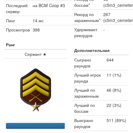
боссам*
(c5m3_cemeter
Последний
на BCM Coop #3
сервер
Рекорд по
267
зараженным*
(c5m3_cemeter
Пинг
14 мс
Удерживает
-
Просмотров
388
рекордов
Ранг
Дополнительная
Сержант ★
Сыграно
644
раундов
Лучший игрок
11 (1%)
раунда
Лучший по
46 (8%)
зараженным
Лучший по
22 (3%)
боссам
Выиграно
511 (89%)
раундов