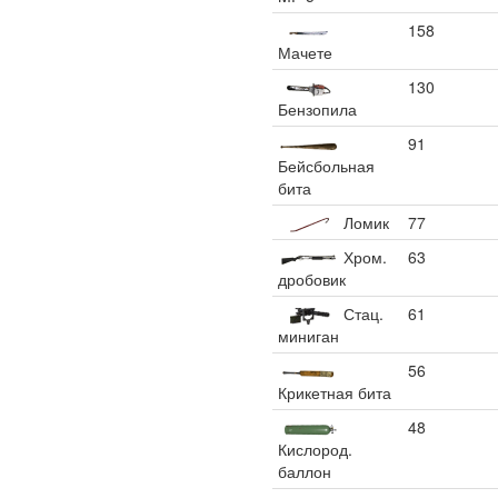
158
Мачете
130
Бензопила
91
Бейсбольная
бита
Ломик
77
Хром.
63
дробовик
Стац.
61
миниган
56
Крикетная бита
48
Кислород.
баллон