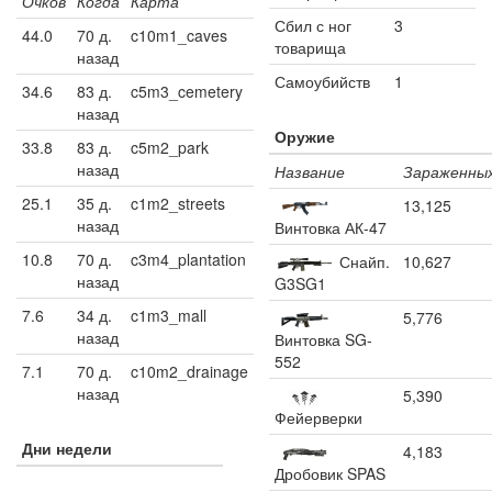
Очков
Когда
Карта
Сбил с ног
3
44.0
70 д.
c10m1_caves
товарища
назад
Самоубийств
1
34.6
83 д.
c5m3_cemetery
назад
Оружие
33.8
83 д.
c5m2_park
назад
Название
Зараженны
25.1
35 д.
c1m2_streets
13,125
назад
Винтовка АК-47
10.8
70 д.
c3m4_plantation
Снайп.
10,627
назад
G3SG1
7.6
34 д.
c1m3_mall
5,776
назад
Винтовка SG-
552
7.1
70 д.
c10m2_drainage
назад
5,390
Фейерверки
Дни недели
4,183
Дробовик SPAS