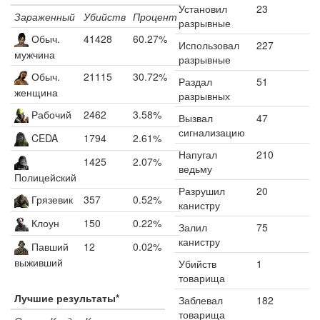
Установил
23
Зараженный
Убийств
Процент
разрывные
Обыч.
41428
60.27%
Использовал
227
мужчина
разрывные
Обыч.
21115
30.72%
Раздал
51
женщина
разрывных
Рабочий
2462
3.58%
Вызвал
47
сигнализацию
CEDA
1794
2.61%
Напугал
210
1425
2.07%
ведьму
Полицейский
Разрушил
20
Грязевик
357
0.52%
канистру
Клоун
150
0.22%
Залил
75
канистру
Павший
12
0.02%
выживший
Убийств
1
товарища
Лучшие результаты*
Заблевал
182
товарища