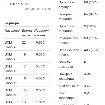
Проиграно
60 (10%)
99,116 /
100,000
раундов
884 до повышения
Выиграно
64 (87%)
финалов
Сервера
Проиграно
9 (12%)
Название
Время
Процент
финалов
игры
времени
Раундов без
59 (11%)
BCM
22 ч.
19.63%
лечения
Coop #6
Переизбыток
403 (78%)
BCM
19 ч.
16.38%
лечения
Coop #5
Побито
0
BCM
17 ч.
15.41%
рекордов
Coop #2
Прикрыл
4,042
BCM
16 ч.
14.56%
товарища
Coop #7
Был прикрыт
4,460
BCM
15 ч.
13.53%
Спас
3,276
Coop #3
товарища
BCM
13 ч.
11.86%
Был спасен
1,879