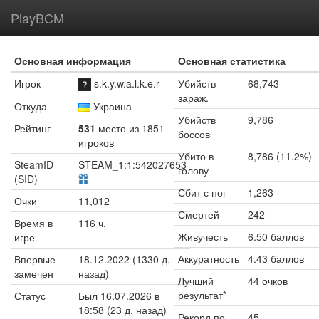
PlayBCM
Основная информация
Основная статистика
Игрок
s.k.y.w.a.l.k.e.r
Убийств
68,743
зараж.
Откуда
Украина
Убийств
9,786
Рейтинг
531
место из 1851
боссов
игроков
Убито в
8,786 (11.2%)
SteamID
STEAM_1:1:542027653
голову
(SID)
Сбит с ног
1,263
Очки
11,012
Смертей
242
Время в
116 ч.
Живучесть
6.50 баллов
игре
Аккуратность
4.43 баллов
Впервые
18.12.2022 (1330 д.
замечен
назад)
Лучший
44 очков
результат*
Статус
Был 16.07.2026 в
18:58 (23 д. назад)
Рекорд по
45