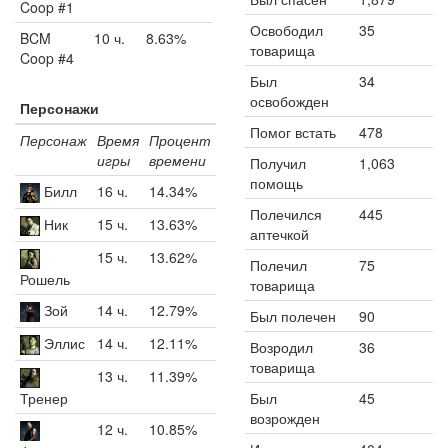
Coop #1
Освободил
35
BCM
10 ч.
8.63%
товарища
Coop #4
Был
34
освобожден
Персонажи
Помог встать
478
Персонаж
Время
Процент
игры
времени
Получил
1,063
помощь
Билл
16 ч.
14.34%
Полечился
445
Ник
15 ч.
13.63%
аптечкой
15 ч.
13.62%
Полечил
75
Рошель
товарища
Зой
14 ч.
12.79%
Был полечен
90
Эллис
14 ч.
12.11%
Возродил
36
товарища
13 ч.
11.39%
Был
45
Тренер
возрожден
12 ч.
10.85%