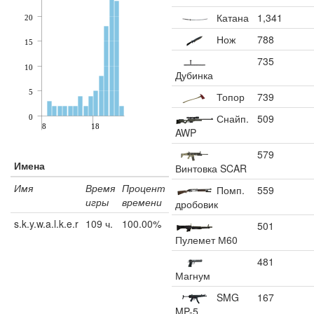
Катана
1,341
20
Нож
788
15
735
10
Дубинка
5
Топор
739
Снайп.
509
0
8
18
AWP
579
Имена
Винтовка SCAR
Имя
Время
Процент
Помп.
559
игры
времени
дробовик
s.k.y.w.a.l.k.e.r
109 ч.
100.00%
501
Пулемет М60
481
Магнум
SMG
167
MP-5