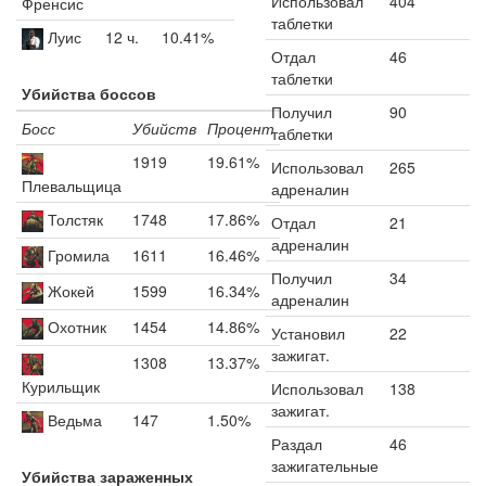
Использовал
404
Френсис
таблетки
Луис
12 ч.
10.41%
Отдал
46
таблетки
Убийства боссов
Получил
90
Босс
Убийств
Процент
таблетки
1919
19.61%
Использовал
265
Плевальщица
адреналин
Толстяк
1748
17.86%
Отдал
21
адреналин
Громила
1611
16.46%
Получил
34
Жокей
1599
16.34%
адреналин
Охотник
1454
14.86%
Установил
22
зажигат.
1308
13.37%
Курильщик
Использовал
138
зажигат.
Ведьма
147
1.50%
Раздал
46
зажигательные
Убийства зараженных