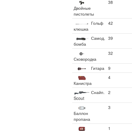
38
Двойные
пистолеты
Гольф
42
клюшка
Самод.
39
бомба
32
Сковородка
Гитара
9
4
Канистра
Снайп.
2
Scout
3
Баллон
пропана
1