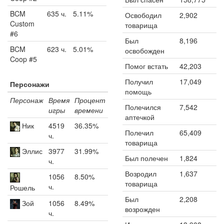
BCM
635 ч.
5.11%
Освободил
2,902
Custom
товарища
#6
Был
8,196
BCM
623 ч.
5.01%
освобожден
Coop #5
Помог встать
42,203
Получил
17,049
Персонажи
помощь
Персонаж
Время
Процент
Полечился
7,542
игры
времени
аптечкой
Ник
4519
36.35%
Полечил
65,409
ч.
товарища
Эллис
3977
31.99%
Был полечен
1,824
ч.
Возродил
1,637
1056
8.50%
товарища
ч.
Рошель
Был
2,208
Зой
1056
8.49%
возрожден
ч.