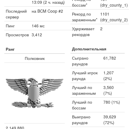
13:09 (2 ч. назад)
боссам*
(dry_county_1)
Последний
на BCM Coop #2
Рекорд по
1101
сервер
зараженным*
(dry_county_2)
Пинг
146 мс
Удерживает
2
рекордов
Просмотров
3,412
Дополнительная
Ранг
Сыграно
61,782
Полковник
раундов
Лучший игрок
1,207
раунда
(2%)
Лучший по
3,560
зараженным
(7%)
Лучший по
780 (1%)
боссам
Выиграно
39,629
раундов
(72%)
2,149,880