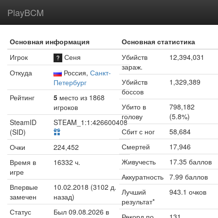
PlayBCM
Основная информация
Основная статистика
Игрок
Сеня
Убийств
12,394,031
зараж.
Откуда
Россия,
Санкт-
Убийств
1,329,389
Петербург
боссов
Рейтинг
5
место из 1868
Убито в
798,182
игроков
голову
(5.8%)
SteamID
STEAM_1:1:426600408
Сбит с ног
58,684
(SID)
Смертей
17,946
Очки
224,452
Живучесть
17.35 баллов
Время в
16332 ч.
игре
Аккуратность
7.99 баллов
Впервые
10.02.2018 (3102 д.
Лучший
943.1 очков
замечен
назад)
результат*
Статус
Был 09.08.2026 в
Рекорд по
131