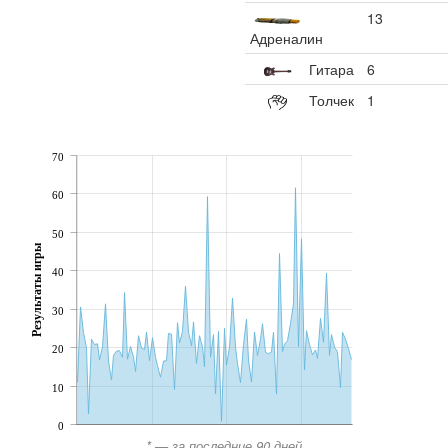
13
Адреналин
Гитара
6
Толчек
1
70
60
50
Результаты игры
40
30
20
10
0
* — за последние 90 дней