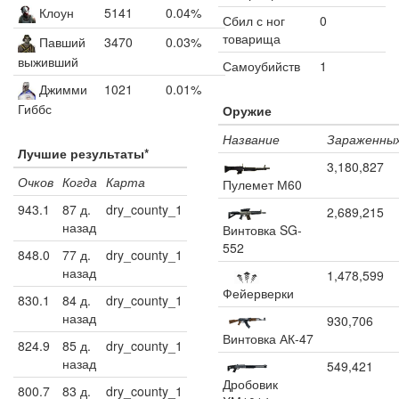
Клоун
5141
0.04%
Сбил с ног
0
товарища
Павший
3470
0.03%
выживший
Самоубийств
1
Джимми
1021
0.01%
Гиббс
Оружие
Название
Зараженны
Лучшие результаты*
3,180,827
Очков
Когда
Карта
Пулемет М60
943.1
87 д.
dry_county_1
2,689,215
назад
Винтовка SG-
552
848.0
77 д.
dry_county_1
назад
1,478,599
Фейерверки
830.1
84 д.
dry_county_1
назад
930,706
Винтовка АК-47
824.9
85 д.
dry_county_1
назад
549,421
Дробовик
800.7
83 д.
dry_county_1