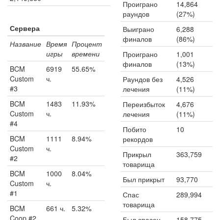
Проиграно
14,864
раундов
(27%)
Сервера
Выиграно
6,288
финалов
(86%)
Название
Время
Процент
игры
времени
Проиграно
1,001
финалов
(13%)
BCM
6919
55.65%
Custom
ч.
Раундов без
4,526
#3
лечения
(11%)
BCM
1483
11.93%
Переизбыток
4,676
Custom
ч.
лечения
(11%)
#4
Побито
10
BCM
1111
8.94%
рекордов
Custom
ч.
Прикрыл
363,759
#2
товарища
BCM
1000
8.04%
Был прикрыт
93,770
Custom
ч.
#1
Спас
289,994
товарища
BCM
661 ч.
5.32%
Coop #2
Был спасен
158,775