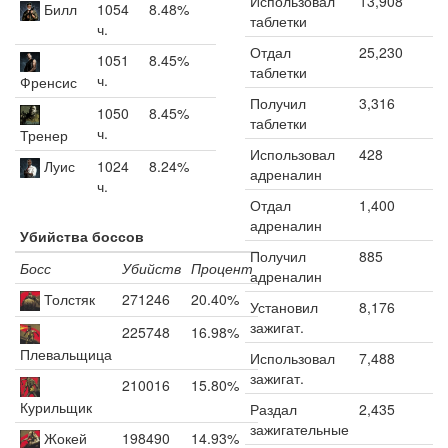
Использовал
13,908
Билл
1054
8.48%
таблетки
ч.
Отдал
25,230
1051
8.45%
таблетки
ч.
Френсис
Получил
3,316
1050
8.45%
таблетки
ч.
Тренер
Использовал
428
Луис
1024
8.24%
адреналин
ч.
Отдал
1,400
адреналин
Убийства боссов
Получил
885
Босс
Убийств
Процент
адреналин
Толстяк
271246
20.40%
Установил
8,176
зажигат.
225748
16.98%
Плевальщица
Использовал
7,488
зажигат.
210016
15.80%
Курильщик
Раздал
2,435
зажигательные
Жокей
198490
14.93%