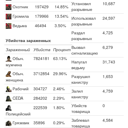
Установил
10,687
Охотник
197429
14.85%
разрывные
Громила
179966
13.54%
Использовал
24,597
разрывные
Ведьма
46494
3.50%
Раздал
4,725
разрывных
Убийства зараженных
Вызвал
6,279
Зараженный
Убийств
Процент
сигнализацию
Обыч.
7824181
63.13%
Напугал
31,743
мужчина
ведьму
Обыч.
3712854
29.96%
Разрушил
1,653
женщина
канистру
Рабочий
304727
2.46%
Залил
4,759
канистру
CEDA
284202
2.29%
Убийств
0
222539
1.80%
товарища
Полицейский
Заблевал
4,584
Грязевик
35896
0.29%
товарища