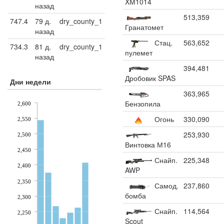
XM1014
назад
513,359
747.4
79 д.
dry_county_1
Гранатомет
назад
Стац.
563,652
734.3
81 д.
dry_county_1
пулемет
назад
394,481
Дробовик SPAS
Дни недели
363,965
Бензопила
2,600
Огонь
330,090
2,550
253,930
2,500
Винтовка М16
2,450
Снайп.
225,348
2,400
AWP
2,350
Самод.
237,860
бомба
2,300
Снайп.
114,564
2,250
Scout