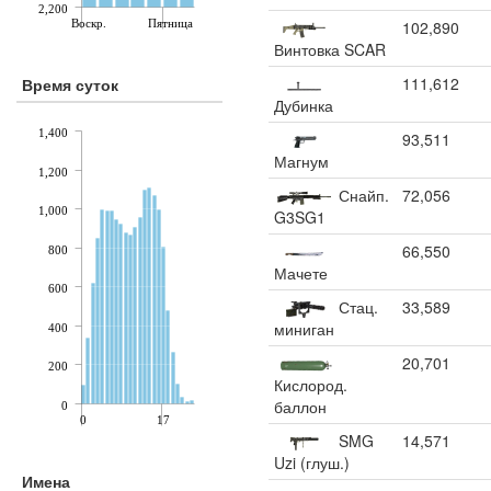
2,200
Воскр.
Пятница
102,890
Винтовка SCAR
111,612
Время суток
Дубинка
1,400
93,511
Магнум
1,200
Снайп.
72,056
1,000
G3SG1
66,550
800
Мачете
600
Стац.
33,589
миниган
400
20,701
200
Кислород.
баллон
0
0
17
SMG
14,571
Uzi (глуш.)
Имена