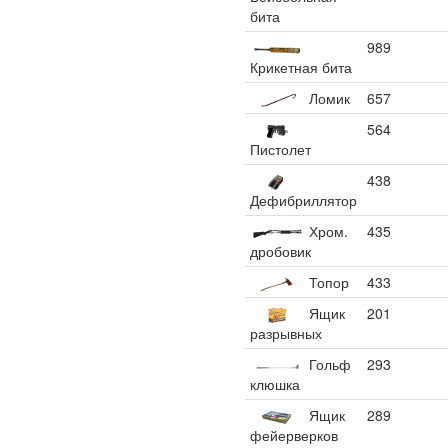
бита
989
Крикетная бита
Ломик
657
564
Пистолет
438
Дефибриллятор
Хром.
435
дробовик
Топор
433
Ящик
201
разрывных
Гольф
293
клюшка
Ящик
289
фейерверков