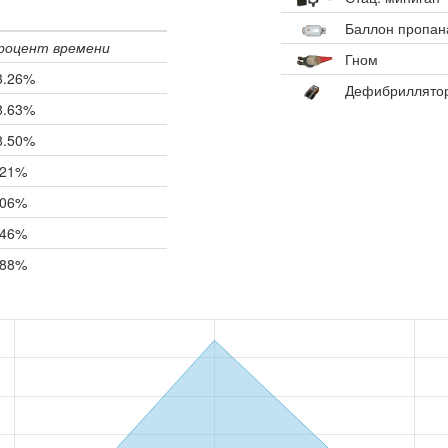
Баллон пропан
роцент времени
Гном
3.26%
Дефибриллято
8.63%
8.50%
.21%
.06%
.46%
.88%