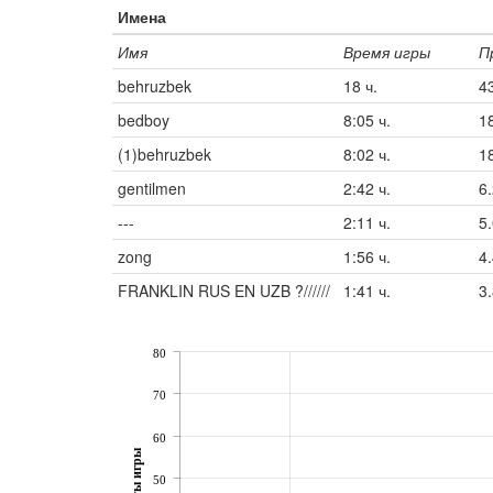
Имена
Имя
Время игры
П
behruzbek
18 ч.
4
bedboy
8:05 ч.
1
(1)behruzbek
8:02 ч.
1
gentilmen
2:42 ч.
6
---
2:11 ч.
5
zong
1:56 ч.
4
FRANKLIN RUS EN UZB ?//////
1:41 ч.
3
80
70
60
50