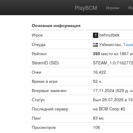
PlayBCM
Игроки
Ре
Основная информация
Игрок
behruzbek
Откуда
Узбекистан,
Ташк
Рейтинг
395
место из 1867 и
SteamID (SID)
STEAM_1:0:716277
Очки
16,422
Время в игре
52 ч.
Впервые замечен
17.11.2024 (629 д. н
Статус
Был 28.07.2026 в 15:
Последний сервер
на BCM Coop #2
Пинг
83 мс
Просмотров
106