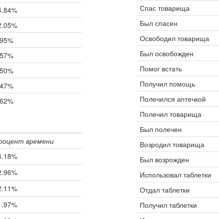
Спас товарища
4.84%
Был спасен
2.05%
Освободил товарища
.95%
Был освобожден
.57%
Помог встать
.50%
Получил помощь
.47%
Полечился аптечкой
.62%
Полечил товарища
Был полечен
роцент времени
Возродил товарища
4.18%
Был возрожден
2.96%
Использовал таблетки
2.11%
Отдал таблетки
1.97%
Получил таблетки