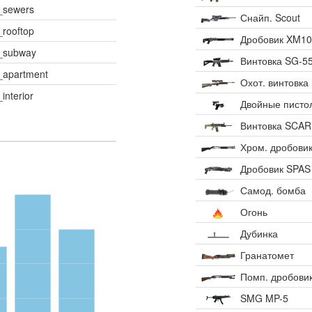
_sewers
Снайп. Scout
rooftop
Дробовик XM10
_subway
Винтовка SG-5
apartment
Охот. винтовка
interior
Двойные писто
Винтовка SCAR
Хром. дробови
Дробовик SPAS
Самод. бомба
Огонь
Дубинка
Гранатомет
Помп. дробови
SMG MP-5