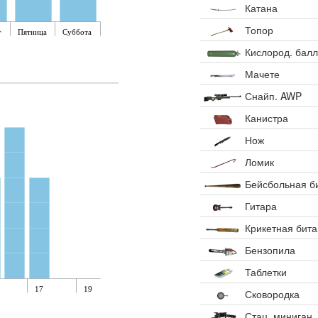
Катана
Топор
г
Пятница
Суббота
Кислород. бал
Мачете
Снайп. AWP
Канистра
Нож
Ломик
Бейсбольная б
Гитара
Крикетная бита
Бензопила
Таблетки
17
19
Сковородка
Стац. миниган