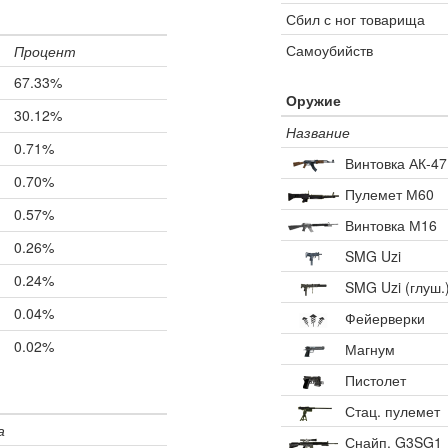
Сбил с ног товарища
Самоубийств
Процент
67.33%
Оружие
30.12%
Название
0.71%
Винтовка АК-47
0.70%
Пулемет М60
0.57%
Винтовка М16
0.26%
SMG Uzi
0.24%
SMG Uzi (глуш.
0.04%
Фейерверки
0.02%
Магнум
Пистолет
Стац. пулемет
а
Снайп. G3SG1