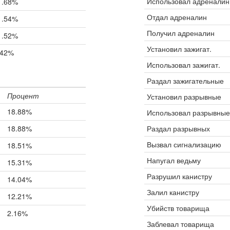
Использовал адреналин
1.68%
Отдал адреналин
1.54%
Получил адреналин
1.52%
Установил зажигат.
.42%
Использовал зажигат.
Раздал зажигательные
Процент
Установил разрывные
18.88%
Использовал разрывные
18.88%
Раздал разрывных
Вызвал сигнализацию
18.51%
Напугал ведьму
15.31%
Разрушил канистру
14.04%
Залил канистру
12.21%
Убийств товарища
2.16%
Заблевал товарища