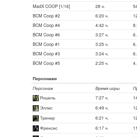
MadX COOP [1/16]
28 ч.
5
BCM Coop #2
6:20 ч.
1
BCM Coop #4
4:42 ч.
8
BCM Coop #6
3:27 ч.
6
BCM Coop #1
3:25 ч.
6
BCM Coop #3
3:24 ч.
6
BCM Coop #5
2:25 ч.
4
Персонажи
Персонаж
Время игры
П
Рошель
7:27 ч.
1
Эллис
6:49 ч.
1
Тренер
6:21 ч.
1
Френсис
6:17 ч.
1