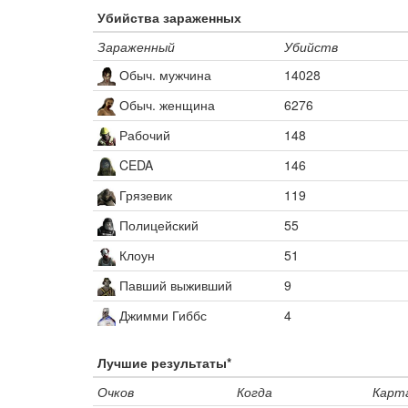
Убийства зараженных
Зараженный
Убийств
Обыч. мужчина
14028
Обыч. женщина
6276
Рабочий
148
CEDA
146
Грязевик
119
Полицейский
55
Клоун
51
Павший выживший
9
Джимми Гиббс
4
Лучшие результаты*
Очков
Когда
Карт