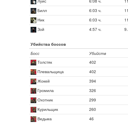
Луис
6:08 ч.
1
Билл
6:03 ч.
1
Ник
6:03 ч.
1
Зой
4:57 ч.
9
Убийства боссов
Босс
Убийств
Толстяк
402
Плевальщица
402
Жокей
394
Громила
326
Охотник
299
Курильщик
260
Ведьма
46