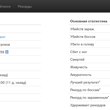
йтинги
Рекорды
Основная статистика
Убийств зараж.
Убийств боссов
ент
Убито в голову
гроков
Сбит с ног
259
Смертей
Живучесть
Аккуратность
азад)
Лучший результат*
00 (11 д. назад)
Рекорд по боссам*
Рекорд по зараженным*
Удерживает рекордов