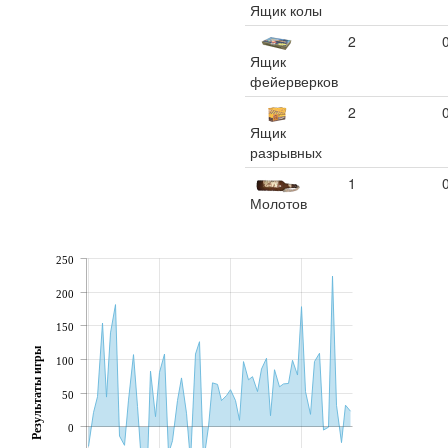
Ящик колы
2
Ящик
фейерверков
2
Ящик
разрывных
1
Молотов
250
200
150
Результаты игры
100
50
0