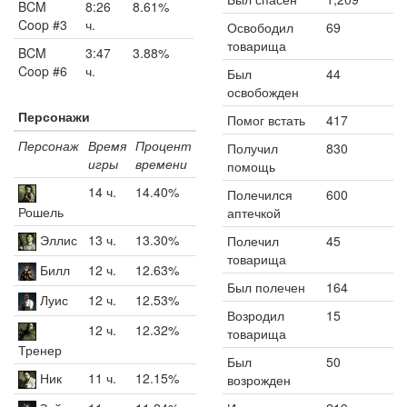
BCM
8:26
8.61%
Coop #3
ч.
Освободил
69
товарища
BCM
3:47
3.88%
Coop #6
ч.
Был
44
освобожден
Персонажи
Помог встать
417
Персонаж
Время
Процент
Получил
830
игры
времени
помощь
14 ч.
14.40%
Полечился
600
Рошель
аптечкой
Эллис
13 ч.
13.30%
Полечил
45
товарища
Билл
12 ч.
12.63%
Был полечен
164
Луис
12 ч.
12.53%
Возродил
15
12 ч.
12.32%
товарища
Тренер
Был
50
Ник
11 ч.
12.15%
возрожден