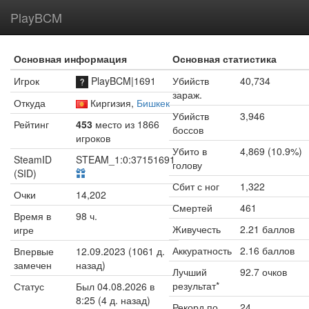
PlayBCM
Основная информация
Основная статистика
Игрок
PlayBCM|1691
Убийств
40,734
зараж.
Откуда
Киргизия,
Бишкек
Убийств
3,946
Рейтинг
453
место из 1866
боссов
игроков
Убито в
4,869 (10.9%)
SteamID
STEAM_1:0:37151691
голову
(SID)
Сбит с ног
1,322
Очки
14,202
Смертей
461
Время в
98 ч.
Живучесть
2.21 баллов
игре
Аккуратность
2.16 баллов
Впервые
12.09.2023 (1061 д.
замечен
назад)
Лучший
92.7 очков
результат*
Статус
Был 04.08.2026 в
8:25 (4 д. назад)
Рекорд по
24