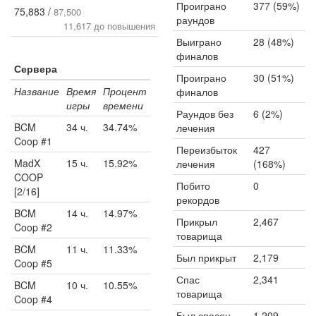
Проиграно
377 (59%)
75,883 /
87,500
раундов
11,617 до повышения
Выиграно
28 (48%)
финалов
Сервера
Проиграно
30 (51%)
Название
Время
Процент
финалов
игры
времени
Раундов без
6 (2%)
BCM
34 ч.
34.74%
лечения
Coop #1
Переизбыток
427
MadX
15 ч.
15.92%
лечения
(168%)
COOP
Побито
0
[2/16]
рекордов
BCM
14 ч.
14.97%
Прикрыл
2,467
Coop #2
товарища
BCM
11 ч.
11.33%
Был прикрыт
2,179
Coop #5
Спас
2,341
BCM
10 ч.
10.55%
товарища
Coop #4
Был спасен
1,209