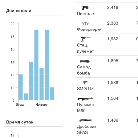
2,416
Дни недели
Пистолет
2,383
20
Фейерверки
18
1,982
Стац.
16
пулемет
1,895
14
Самод.
бомба
12
1,538
SMG Uzi
10
1,564
8
Пулемет
Воскр.
Четверг
М60
1,486
Время суток
Дробовик
SPAS
12