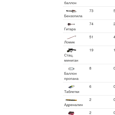
баллон
73
Бензопила
74
Гитара
51
Ломик
19
Стац.
миниган
8
Баллон
пропана
6
Таблетки
2
Адреналин
2