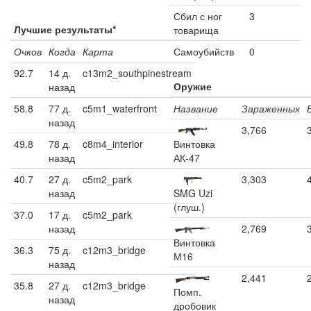
Сбил с ног
3
Лучшие результаты*
товарища
Очков
Когда
Карта
Самоубийств
0
92.7
14 д.
c13m2_southpinestream
Оружие
назад
58.8
77 д.
c5m1_waterfront
Название
Зараженных
назад
3,766
49.8
78 д.
c8m4_interior
Винтовка
назад
АК-47
40.7
27 д.
c5m2_park
3,303
назад
SMG Uzi
(глуш.)
37.0
17 д.
c5m2_park
назад
2,769
Винтовка
36.3
75 д.
c12m3_bridge
М16
назад
2,441
35.8
27 д.
c12m3_bridge
Помп.
назад
дробовик