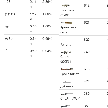
123
2:11
2.36%
812
ч.
Винтовка
(1)123
1:17
1.39%
SCAR
ч.
821
rgz
0:55
1.00%
Крикетная
ч.
бита
Ay3en
0:54
0.99%
820
ч.
Катана
``
0:52
0.94%
742
ч.
Снайп.
G3SG1
616
Гранатомет
479
Дубинка
389
Снайп. AWP
350