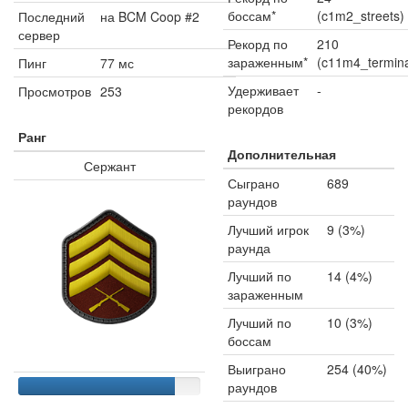
боссам*
(c1m2_streets)
Последний
на BCM Coop #2
сервер
Рекорд по
210
зараженным*
(c11m4_termina
Пинг
77 мс
Удерживает
-
Просмотров
253
рекордов
Ранг
Дополнительная
Сержант
Сыграно
689
раундов
Лучший игрок
9 (3%)
раунда
Лучший по
14 (4%)
зараженным
Лучший по
10 (3%)
боссам
Выиграно
254 (40%)
раундов