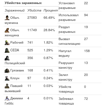
Убийства зараженных
Установил
22
разрывные
Зараженный
Убийств
Процент
Использовал
94
Обыч.
27083
66.49%
разрывные
мужчина
Раздал
19
Обыч.
11749
28.84%
разрывных
женщина
Вызвал
27
Рабочий
741
1.82%
сигнализацию
CEDA
525
1.29%
Напугал
158
ведьму
356
0.87%
Разрушил
13
Полицейский
канистру
Грязевик
168
0.41%
Залил
20
Клоун
97
0.24%
канистру
Павший
11
0.03%
Убийств
0
выживший
товарища
Джимми
4
0.01%
Заблевал
72
товарища
Гиббс