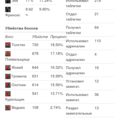
Зой
11 ч.
11.24%
Использовал
219
таблетки
9:42
9.90%
Отдал
21
ч.
Френсис
таблетки
Получил
64
Убийства боссов
таблетки
Босс
Убийств
Процент
Использовал
110
Толстяк
730
18.50%
адреналин
678
17.18%
Отдал
4
Плевальщица
адреналин
Жокей
644
16.32%
Получил
16
адреналин
Громила
631
15.99%
Установил
12
Охотник
614
15.56%
зажигат.
541
13.71%
Использовал
36
Курильщик
зажигат.
Ведьма
108
2.74%
Раздал
13
зажигательные