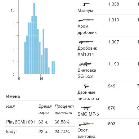
1,338
Магнум
10
1,310
8
Хром.
дробовик
6
1,307
Дробовик
4
XM1014
2
1,190
Винтовка
0
SG-552
0
16
949
Двойные
Имена
пистолеты
Имя
Время
Процент
870
игры
времени
SMG MP-5
PlayBCM|1691
63 ч.
68.58%
803
Охот.
kadyr
22 ч.
24.74%
винтовка