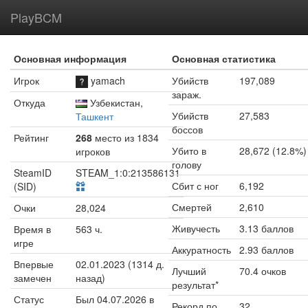
PlayBCM
Основная информация
Основная статистика
Игрок
yamach
Убийств
197,089
зараж.
Откуда
Узбекистан,
Убийств
27,583
Ташкент
боссов
Рейтинг
268
место из 1834
Убито в
28,672 (12.8%)
игроков
голову
SteamID
STEAM_1:0:213586131
Сбит с ног
6,192
(SID)
Смертей
2,610
Очки
28,024
Живучесть
3.13 баллов
Время в
563 ч.
игре
Аккуратность
2.93 баллов
Впервые
02.01.2023 (1314 д.
Лучший
70.4 очков
замечен
назад)
результат*
Статус
Был 04.07.2026 в
Рекорд по
32