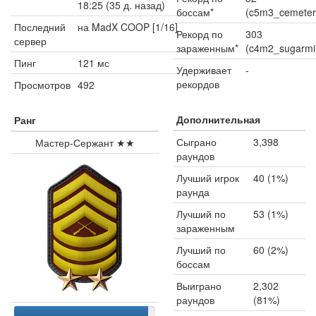
18:25 (35 д. назад)
боссам*
(c5m3_cemeter
Последний
на MadX COOP [1/16]
Рекорд по
303
сервер
зараженным*
(c4m2_sugarmil
Пинг
121 мс
Удерживает
-
рекордов
Просмотров
492
Дополнительная
Ранг
Сыграно
3,398
Мастер-Сержант ★★
раундов
Лучший игрок
40 (1%)
раунда
Лучший по
53 (1%)
зараженным
Лучший по
60 (2%)
боссам
Выиграно
2,302
раундов
(81%)