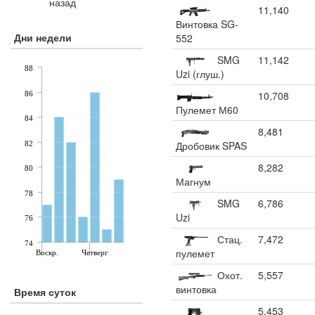
назад
11,140
Винтовка SG-
Дни недели
552
SMG
11,142
88
Uzi (глуш.)
10,708
86
Пулемет М60
84
8,481
Дробовик SPAS
82
8,282
80
Магнум
78
SMG
6,786
Uzi
76
Стац.
7,472
74
пулемет
Воскр.
Четверг
Охот.
5,557
винтовка
Время суток
5,453