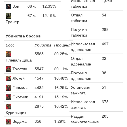
Использовал
1,065
Зой
68 ч.
12.33%
таблетки
Отдал
54
67 ч.
12.19%
таблетки
Тренер
Получил
288
таблетки
Убийства боссов
Использовал
497
Босс
Убийств
Процент
адреналин
5585
20.25%
Отдал
22
Плевальщица
адреналин
Толстяк
5547
20.11%
Получил
98
Жокей
4547
16.48%
адреналин
Установил
51
Громила
4482
16.25%
зажигат.
Охотник
4191
15.19%
Использовал
678
2875
10.42%
зажигат.
Курильщик
Раздал
205
Ведьма
356
1.29%
зажигательные