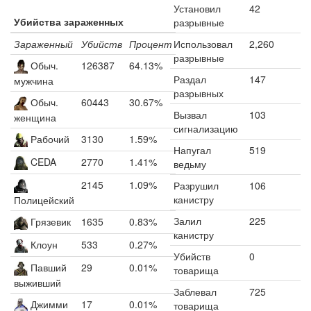
Установил
42
Убийства зараженных
разрывные
Зараженный
Убийств
Процент
Использовал
2,260
разрывные
Обыч.
126387
64.13%
Раздал
147
мужчина
разрывных
Обыч.
60443
30.67%
Вызвал
103
женщина
сигнализацию
Рабочий
3130
1.59%
Напугал
519
CEDA
2770
1.41%
ведьму
2145
1.09%
Разрушил
106
канистру
Полицейский
Залил
225
Грязевик
1635
0.83%
канистру
Клоун
533
0.27%
Убийств
0
Павший
29
0.01%
товарища
выживший
Заблевал
725
Джимми
17
0.01%
товарища