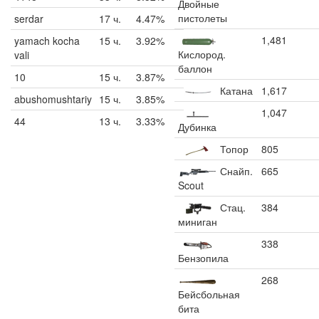
Двойные
пистолеты
serdar
17 ч.
4.47%
1,481
yamach kocha
15 ч.
3.92%
Кислород.
vali
баллон
10
15 ч.
3.87%
Катана
1,617
abushomushtariy
15 ч.
3.85%
1,047
44
13 ч.
3.33%
Дубинка
Топор
805
Снайп.
665
Scout
Стац.
384
миниган
338
Бензопила
268
Бейсбольная
бита