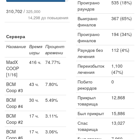
Проиграно
535 (18%)
раундов
310,702 /
325,000
14,298 до повышения
Выиграно
367 (65%)
финалов
Проиграно
194 (34%)
Сервера
финалов
Название
Время
Процент
Раундов без
112 (4%)
игры
времени
лечения
MadX
416 ч.
74.77%
Переизбыток
1,100
COOP
лечения
(47%)
[1/16]
Побито
0
BCM
43 ч.
7.80%
рекордов
Coop #3
Прикрыл
12,868
BCM
30 ч.
5.49%
товарища
Coop #4
Был прикрыт
15,886
BCM
17 ч.
3.11%
Coop #2
Спас
13,027
товарища
BCM
17 ч.
3.06%
Coop #6
Был спасен
7,960