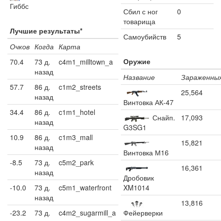
Гиббс
Сбил с ног
0
товарища
Лучшие результаты*
Самоубийств
5
Очков
Когда
Карта
Оружие
70.4
73 д.
c4m1_milltown_a
назад
Название
Зараженны
57.7
86 д.
c1m2_streets
25,564
назад
Винтовка АК-47
34.4
86 д.
c1m1_hotel
Снайп.
17,093
назад
G3SG1
10.9
86 д.
c1m3_mall
15,821
назад
Винтовка М16
-8.5
73 д.
c5m2_park
16,361
назад
Дробовик
-10.0
73 д.
c5m1_waterfront
XM1014
назад
13,816
-23.2
73 д.
c4m2_sugarmill_a
Фейерверки