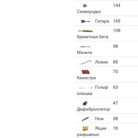
144
Сковородка
Гитара
145
109
Крикетная бита
98
Мачете
Ломик
85
70
Канистра
Гольф
63
клюшка
47
Дефибриллятор
Нож
38
Ящик
18
разрывных