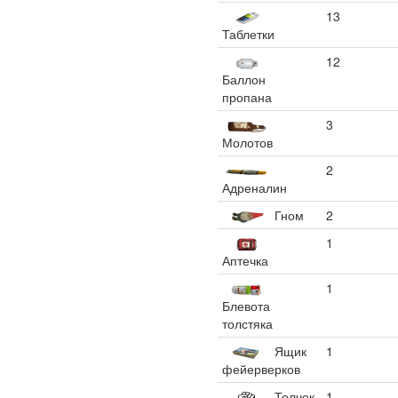
13
Таблетки
12
Баллон
пропана
3
Молотов
2
Адреналин
Гном
2
1
Аптечка
1
Блевота
толстяка
Ящик
1
фейерверков
Толчек
1