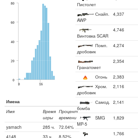
Пистолет
80
Снайп.
4,337
AWP
60
4,746
Винтовка SCAR
40
Помп.
4,274
дробовик
2,354
20
Гранатомет
Огонь
2,383
0
0
16
Хром.
2,116
дробовик
Имена
Самод.
2,141
бомба
Имя
Время
Процент
игры
времени
SMG
1,829
MP-5
yamach
285 ч.
72.04%
1,766
4148
33 ч.
8.52%