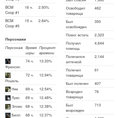
BCM
16 ч.
2.93%
Освободил
462
Coop #1
товарища
BCM
15 ч.
2.84%
Был
350
Coop #5
освобожден
Помог встать
2,323
Персонажи
Получил
4,644
Персонаж
Время
Процент
помощь
игры
времени
Полечился
2,144
74 ч.
13.33%
аптечкой
Френсис
Полечил
61
72 ч.
12.94%
товарища
Рошель
Был полечен
407
Ник
69 ч.
12.54%
Возродил
76
товарища
Луис
69 ч.
12.48%
Был
713
Эллис
68 ч.
12.38%
возрожден
Билл
68 ч.
12.37%