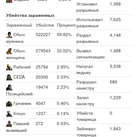
Установил
1,388
разрывные
Убийства зараженных
Использовал
7,625
Зараженный
Убийств
Процент
разрывные
Обыч.
522227
59.82%
Раздал
4,148
разрывных
мужчина
Обыч.
279543
32.02%
Вызвал
1,488
сигнализацию
женщина
Напугал
5,538
Рабочий
25794
2.95%
ведьму
CEDA
20306
2.33%
Разрушил
589
19474
2.23%
канистру
Полицейский
Залил
1,229
Грязевик
4047
0.46%
канистру
Убийств
0
Клоун
1237
0.14%
товарища
Павший
272
0.03%
Заблевал
1,843
выживший
товарища