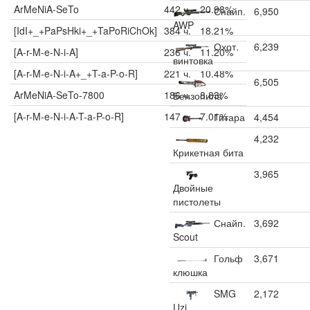
ArMeNiA-SeTo
442 ч.
20.98%
Снайп.
6,950
AWP
[IdI+_+PaPsHki+_+TaPoRiChOk]
384 ч.
18.21%
Охот.
6,239
[A-r-M-e-N-i-A]
236 ч.
11.20%
винтовка
[A-r-M-e-N-i-A+_+T-a-P-o-R]
221 ч.
10.48%
6,505
ArMeNiA-SeTo-7800
186 ч.
8.83%
Бензопила
[A-r-M-e-N-i-A-T-a-P-o-R]
147 ч.
7.01%
Гитара
4,454
4,232
Крикетная бита
3,965
Двойные
пистолеты
Снайп.
3,692
Scout
Гольф
3,671
клюшка
SMG
2,172
Uzi