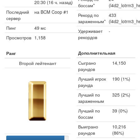
20:30 (16 ч. назад)
боссам*
(l4d2_lotrm3_
Последний
на BCM Coop #1
Рекорд по
433
сервер
зараженным*
(l4d2_lotrm3_
Пинг
49 мс
Удерживает
-
рекордов
Просмотров
1,158
Дополнительная
Ранг
Сыграно
14,150
Второй лейтенант
раундов
Лучший игрок
190 (1%)
раунда
Лучший по
325 (2%)
зараженным
Лучший по
39 (0%)
боссам
Выиграно
10,216
раундов
(86%)