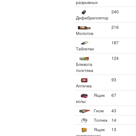
разрывных
240
Дефибриллятор
216
Молотов
187
Таблетки
124
Блевота
толстяка
93
Аптечка
Ящик
67
колы
Гном
43
Толчек
14
Ящик
13
зажигающих