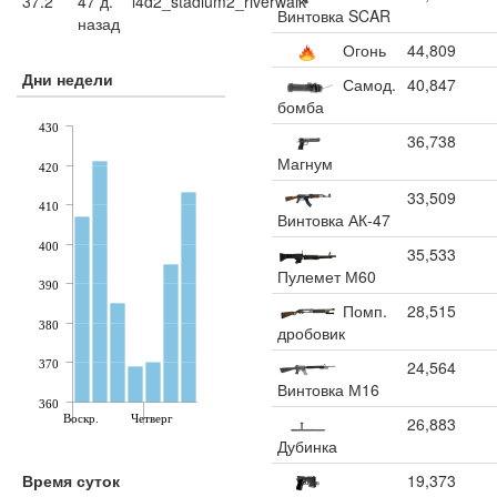
37.2
47 д.
l4d2_stadium2_riverwalk
Винтовка SCAR
назад
Огонь
44,809
Дни недели
Самод.
40,847
бомба
430
36,738
Магнум
420
33,509
410
Винтовка АК-47
400
35,533
Пулемет М60
390
Помп.
28,515
380
дробовик
24,564
370
Винтовка М16
360
Воскр.
Четверг
26,883
Дубинка
Время суток
19,373