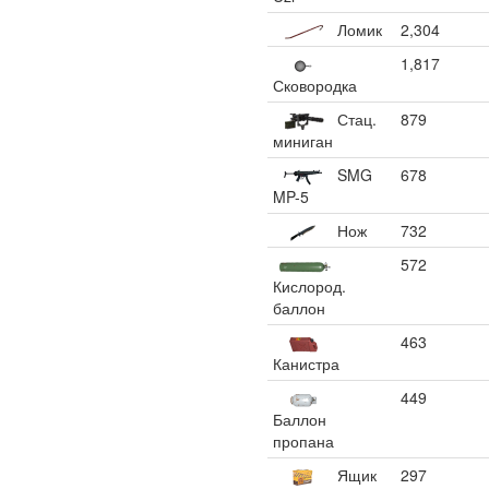
Ломик
2,304
1,817
Сковородка
Стац.
879
миниган
SMG
678
MP-5
Нож
732
572
Кислород.
баллон
463
Канистра
449
Баллон
пропана
Ящик
297