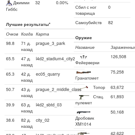
Джимми
32
0.00%
Сбил с ног
0
Гиббс
товарища
Самоубийств
82
Лучшие результаты*
Очков
Когда
Карта
Оружие
98.8
71 д.
prague_3_park
Название
Зараженны
назад
126,508
65.5
47 д.
l4d2_stadium4_city2
Фейерверки
назад
75,258
65.3
42 д.
ec05_quarry
Гранатомет
назад
Топор
63,672
50.7
43 д.
prague_2_middle_class
назад
Стац.
61,893
пулемет
39.9
63 д.
l4d2_sbtd_03
назад
50,168
Дробовик
38.6
82 д.
city_02
XM1014
назад
42,622