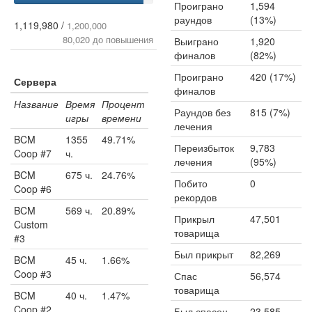
Проиграно
1,594
раундов
(13%)
1,119,980 /
1,200,000
80,020 до повышения
Выиграно
1,920
финалов
(82%)
Проиграно
420 (17%)
Сервера
финалов
Название
Время
Процент
Раундов без
815 (7%)
игры
времени
лечения
BCM
1355
49.71%
Переизбыток
9,783
Coop #7
ч.
лечения
(95%)
BCM
675 ч.
24.76%
Побито
0
Coop #6
рекордов
BCM
569 ч.
20.89%
Прикрыл
47,501
Custom
товарища
#3
Был прикрыт
82,269
BCM
45 ч.
1.66%
Coop #3
Спас
56,574
товарища
BCM
40 ч.
1.47%
Coop #2
Был спасен
23,585