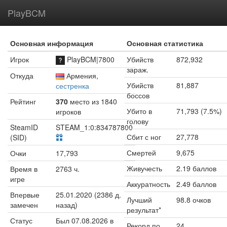
PlayBCM
Основная информация
Основная статистика
Игрок
PlayBCM|7800
Убийств
872,932
зараж.
Откуда
Армения,
Убийств
81,887
сестренка
боссов
Рейтинг
370
место из 1840
Убито в
71,793 (7.5%)
игроков
голову
SteamID
STEAM_1:0:834787800
Сбит с ног
27,778
(SID)
Смертей
9,675
Очки
17,793
Живучесть
2.19 баллов
Время в
2763 ч.
игре
Аккуратность
2.49 баллов
Впервые
25.01.2020 (2386 д.
Лучший
98.8 очков
замечен
назад)
результат*
Статус
Был 07.08.2026 в
Рекорд по
24