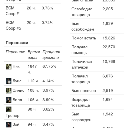
BCM
20 ч.
0.76%
Освободил
2,205
Coop #1
товарища
BCM
20 ч.
0.74%
Был
1,839
Coop #5
освобожден
Помог встать
15,826
Персонажи
Получил
22,570
Персонаж
Время
Процент
помощь
игры
времени
Полечился
10,768
Ник
1847
67.75%
аптечкой
ч.
Полечил
6,076
Луис
112 ч.
4.14%
товарища
Эллис
108 ч.
3.97%
Был полечен
2,519
Возродил
1,694
Билл
106 ч.
3.90%
товарища
98 ч.
3.62%
Был
1,942
Тренер
возрожден
Зой
94 ч.
3.47%