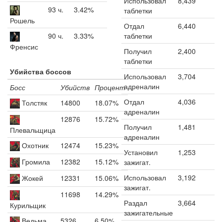
Использовал
8,439
93 ч.
3.42%
таблетки
Рошель
Отдал
6,440
90 ч.
3.33%
таблетки
Френсис
Получил
2,400
таблетки
Убийства боссов
Использовал
3,704
адреналин
Босс
Убийств
Процент
Отдал
4,036
Толстяк
14800
18.07%
адреналин
12876
15.72%
Получил
1,481
Плевальщица
адреналин
Охотник
12474
15.23%
Установил
1,253
Громила
12382
15.12%
зажигат.
Использовал
3,192
Жокей
12331
15.06%
зажигат.
11698
14.29%
Раздал
3,664
Курильщик
зажигательные
Ведьма
5326
6.50%