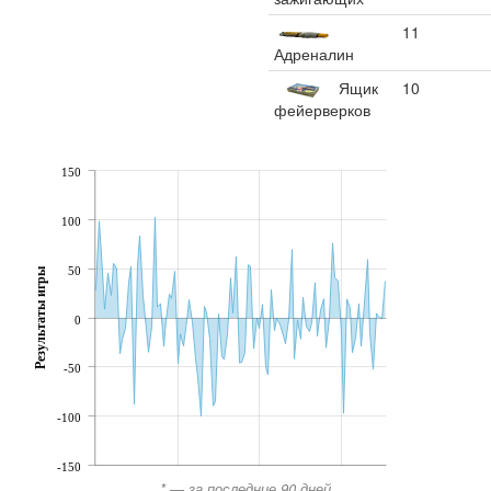
11
Адреналин
Ящик
10
фейерверков
150
100
50
Результаты игры
0
-50
-100
-150
* — за последние 90 дней